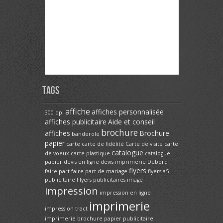
Tags
affiche
affiches personnalisée
300 dpi
affiches publicitaire
Aide et conseil
brochure
affiches
Brochure
banderole
papier
carte
carte de fidélité
Carte de visite
carte
catalogue
de voeux
carte plastique
catalogue
papier
devis en ligne
devis imprimerie
Débord
flyers
faire part
faire part de mariage
flyers a5
publicitaire
Flyers publicitaires
image
impression
impression en ligne
imprimerie
impression tract
imprimerie brochure papier publicitaire