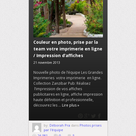
Couleur en photo, prise par la
team votre imprimerie en ligne
/ Impression d’affiches
21 novembre 2013
Nouvelle photo de l’équipe Les Grandes
Imprimeries votre imprimerie en ligne.
Collection Zanzibar Pub: Réalisez
l’impression de vos affiches
publicitaires en ligne, affiche impression
haute définition et professionnelle,
découvrez les ...
Lire plus »
by:
Déborah Pra
dans
Photos prises
par l'équipe
26,581
0
5