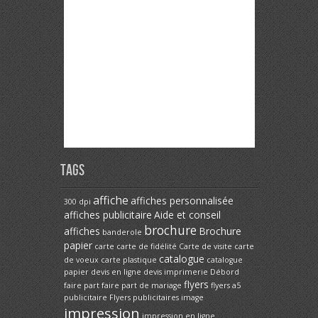
Tags
affiche
affiches personnalisée
300 dpi
affiches publicitaire
Aide et conseil
brochure
affiches
Brochure
banderole
papier
carte
carte de fidélité
Carte de visite
carte
catalogue
de voeux
carte plastique
catalogue
papier
devis en ligne
devis imprimerie
Débord
flyers
faire part
faire part de mariage
flyers a5
publicitaire
Flyers publicitaires
image
impression
impression en ligne