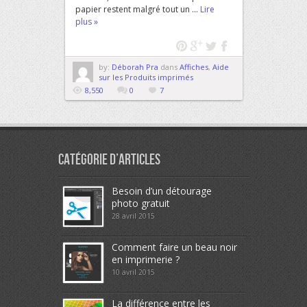
papier restent malgré tout un ...
Lire
plus »
by:
Déborah Pra
dans
Affiches
,
Aide
sur les Produits imprimés
8,550
0
7
Catégorie d’articles
Besoin d’un détourage
photo gratuit
28 avril 2015
Comment faire un beau noir
en imprimerie ?
10 avril 2015
La différence entre les