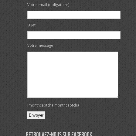
Votre email (obligatoire)
Sujet
Votre message
[monthcaptcha monthcaptcha]
Veuillez laisser ce champ vide.
Retrouvez-nous sur Facebook