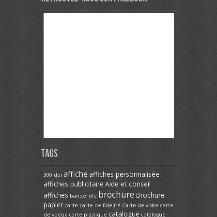
Tags
affiche
affiches personnalisée
300 dpi
affiches publicitaire
Aide et conseil
brochure
affiches
Brochure
banderole
papier
carte
carte de fidélité
Carte de visite
carte
catalogue
de voeux
carte plastique
catalogue