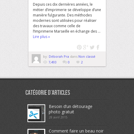
Depuis ces dix dernières années, le
métier d’imprimerie se développe d’une
manière fulgurante. Des méthodes
modernes sont utilisées pour réaliser
des travaux comme celle de
l’Imprimerie Marseille en échange des ...
Lire plus »
by:
Déborah Pra
dans
Non classé
7,493
0
2
Catégorie d’articles
Besoin d’un détourage
photo gratuit
28 avril 2015
Comment faire un beau noir