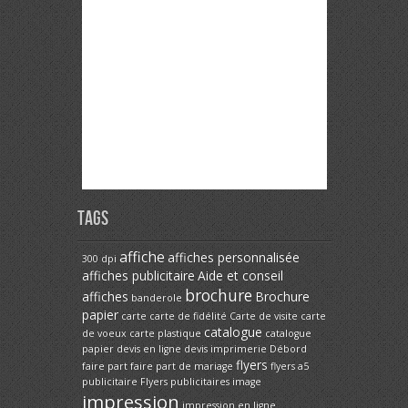
Tags
affiche
affiches personnalisée
300 dpi
affiches publicitaire
Aide et conseil
brochure
affiches
Brochure
banderole
papier
carte
carte de fidélité
Carte de visite
carte
catalogue
de voeux
carte plastique
catalogue
papier
devis en ligne
devis imprimerie
Débord
flyers
faire part
faire part de mariage
flyers a5
publicitaire
Flyers publicitaires
image
impression
impression en ligne