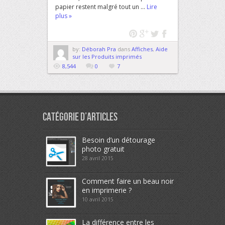
papier restent malgré tout un ...
Lire
plus »
by:
Déborah Pra
dans
Affiches
,
Aide
sur les Produits imprimés
8,544
0
7
Catégorie d’articles
Besoin d’un détourage
photo gratuit
28 avril 2015
Comment faire un beau noir
en imprimerie ?
10 avril 2015
La différence entre les