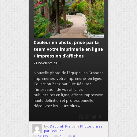
Couleur en photo, prise par la
team votre imprimerie en ligne
/ Impression d’affiches
21 novembre 2013
Nouvelle photo de l’équipe Les Grandes
Imprimeries votre imprimerie en ligne.
Collection Zanzibar Pub: Réalisez
l’impression de vos affiches
publicitaires en ligne, affiche impression
haute définition et professionnelle,
découvrez les ...
Lire plus »
by:
Déborah Pra
dans
Photos prises
par l'équipe
26,572
0
5