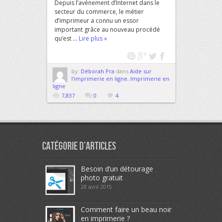
Depuis l’avènement d’Internet dans le
secteur du commerce, le métier
d’imprimeur a connu un essor
important grâce au nouveau procédé
qu’est ...
Lire plus »
by:
Déborah Pra
dans
Aide sur
l'imprimerie en ligne
,
Imprimerie en
ligne
7,837
0
4
Catégorie d’articles
Besoin d’un détourage
photo gratuit
28 avril 2015
Comment faire un beau noir
en imprimerie ?