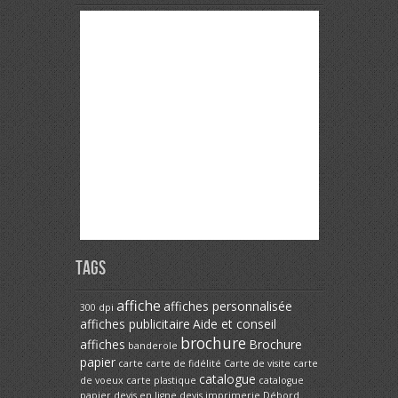
Tags
affiche
affiches personnalisée
300 dpi
affiches publicitaire
Aide et conseil
brochure
affiches
Brochure
banderole
papier
carte
carte de fidélité
Carte de visite
carte
catalogue
de voeux
carte plastique
catalogue
papier
devis en ligne
devis imprimerie
Débord