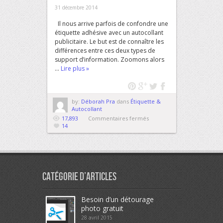
31 décembre 2014
Il nous arrive parfois de confondre une
étiquette adhésive avec un autocollant
publicitaire. Le but est de connaître les
différences entre ces deux types de
support d’information. Zoomons alors
...
Lire plus »
by:
Déborah Pra
dans
Étiquette &
Autocollant
sur
17,893
Commentaires fermés
Qu’est-
14
ce
qui
différencie
une
étiquette
adhésive
Catégorie d’articles
d’un
autocollant
publicitaire
Besoin d’un détourage
?
photo gratuit
28 avril 2015