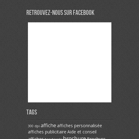
Veuillez laisser ce champ vide.
Retrouvez-nous sur Facebook
Tags
affiche
affiches personnalisée
300 dpi
affiches publicitaire
Aide et conseil
brochure
affiches
Brochure