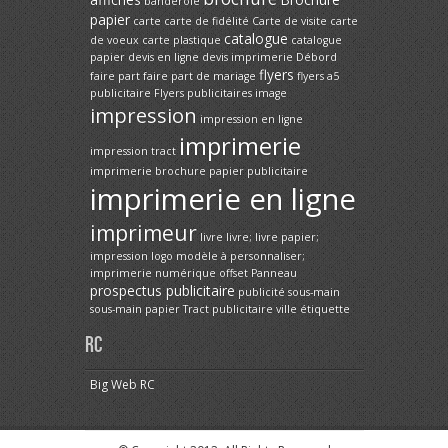
banderole
papier
carte
carte de fidélité
Carte de visite
carte
catalogue
de voeux
carte plastique
catalogue
papier
devis en ligne
devis imprimerie
Débord
flyers
faire part
faire part de mariage
flyers a5
publicitaire
Flyers publicitaires
image
impression
impression en ligne
imprimerie
impression tract
imprimerie brochure papier publicitaire
imprimerie en ligne
imprimeur
livre
livre; livre papier;
impression
logo
modèle à personnaliser;
imprimerie
numérique
offset
Panneau
prospectus publicitaire
publicité
sous-main
sous-main papier
Tract publicitaire
ville
étiquette
RC
Big Web RC