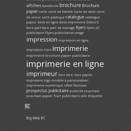
brochure
affiches
Brochure
banderole
papier
carte
carte de fidélité
Carte de visite
carte
catalogue
de voeux
carte plastique
catalogue
papier
devis en ligne
devis imprimerie
Débord
flyers
faire part
faire part de mariage
flyers a5
publicitaire
Flyers publicitaires
image
impression
impression en ligne
imprimerie
impression tract
imprimerie brochure papier publicitaire
imprimerie en ligne
imprimeur
livre
livre; livre papier;
impression
logo
modèle à personnaliser;
imprimerie
numérique
offset
Panneau
prospectus publicitaire
publicité
sous-main
sous-main papier
Tract publicitaire
ville
étiquette
RC
Big Web RC