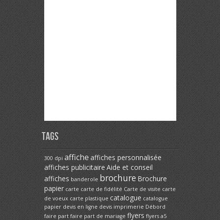
Tags
affiche
affiches personnalisée
300 dpi
affiches publicitaire
Aide et conseil
brochure
affiches
Brochure
banderole
papier
carte
carte de fidélité
Carte de visite
carte
catalogue
de voeux
carte plastique
catalogue
papier
devis en ligne
devis imprimerie
Débord
flyers
faire part
faire part de mariage
flyers a5