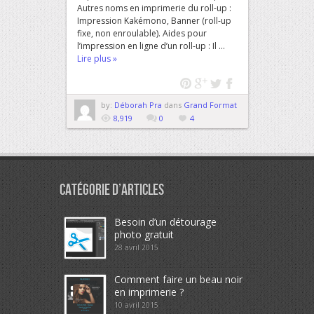
Autres noms en imprimerie du roll-up :
Impression Kakémono, Banner (roll-up
fixe, non enroulable). Aides pour
l’impression en ligne d’un roll-up : Il ...
Lire plus »
by:
Déborah Pra
dans
Grand Format
8,919
0
4
Catégorie d’articles
Besoin d’un détourage
photo gratuit
28 avril 2015
Comment faire un beau noir
en imprimerie ?
10 avril 2015