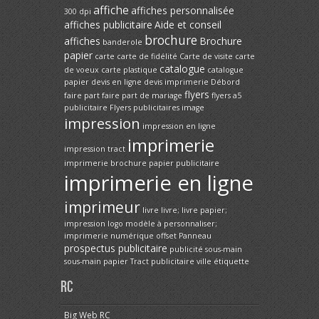
affiche
affiches personnalisée
300 dpi
affiches publicitaire
Aide et conseil
brochure
affiches
Brochure
banderole
papier
carte
carte de fidélité
Carte de visite
carte
catalogue
de voeux
carte plastique
catalogue
papier
devis en ligne
devis imprimerie
Débord
flyers
faire part
faire part de mariage
flyers a5
publicitaire
Flyers publicitaires
image
impression
impression en ligne
imprimerie
impression tract
imprimerie brochure papier publicitaire
imprimerie en ligne
imprimeur
livre
livre; livre papier;
impression
logo
modèle à personnaliser;
imprimerie
numérique
offset
Panneau
prospectus publicitaire
publicité
sous-main
sous-main papier
Tract publicitaire
ville
étiquette
RC
Big Web RC