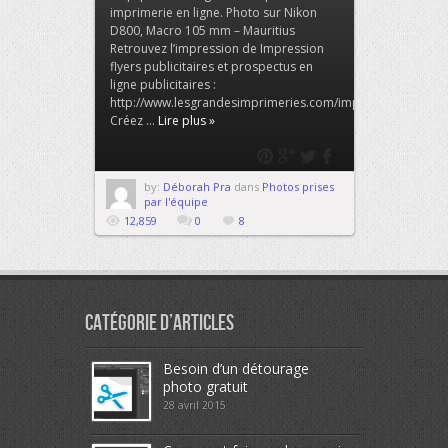
imprimerie en ligne. Photo sur Nikon
D800, Macro 105 mm – Mauritius
Retrouvez l’impression de Impression
flyers publicitaires et prospectus en
ligne publicitaires :
http://www.lesgrandesimprimeries.com/impression/flyers/
Créez ...
Lire plus »
by:
Déborah Pra
dans
Photos prises
par l'équipe
12,859
0
8
Catégorie d’articles
Besoin d’un détourage
photo gratuit
28 avril 2015