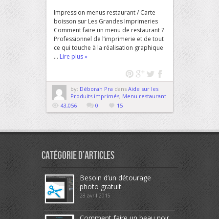
Impression menus restaurant / Carte
boisson sur Les Grandes Imprimeries
Comment faire un menu de restaurant ?
Professionnel de l’imprimerie et de tout
ce qui touche à la réalisation graphique
...
Lire plus »
by:
Déborah Pra
dans
Aide sur les
Produits imprimés
,
Menu restaurant
43,056
0
15
Catégorie d’articles
Besoin d’un détourage
photo gratuit
28 avril 2015
Comment faire un beau noir